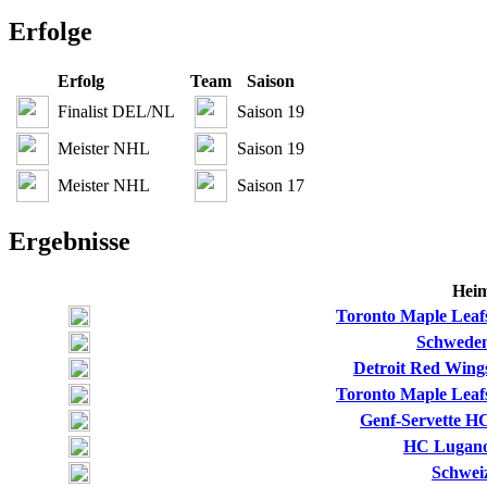
Erfolge
Erfolg
Team
Saison
Finalist DEL/NL
Saison 19
Meister NHL
Saison 19
Meister NHL
Saison 17
Ergebnisse
Hei
Toronto Maple Leaf
Schwede
Detroit Red Wing
Toronto Maple Leaf
Genf-Servette H
HC Lugan
Schwei