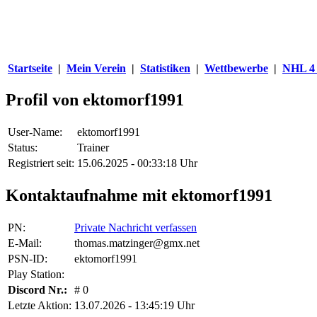
Startseite
|
Mein Verein
|
Statistiken
|
Wettbewerbe
|
NHL 4 
Profil von ektomorf1991
User-Name:
ektomorf1991
Status:
Trainer
Registriert seit:
15.06.2025 - 00:33:18 Uhr
Kontaktaufnahme mit ektomorf1991
PN:
Private Nachricht verfassen
E-Mail:
thomas.matzinger@gmx.net
PSN-ID:
ektomorf1991
Play Station:
Discord Nr.:
# 0
Letzte Aktion:
13.07.2026 - 13:45:19 Uhr