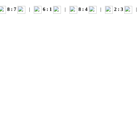
8 : 7
|
6 : 1
|
8 : 4
|
2 : 3
|