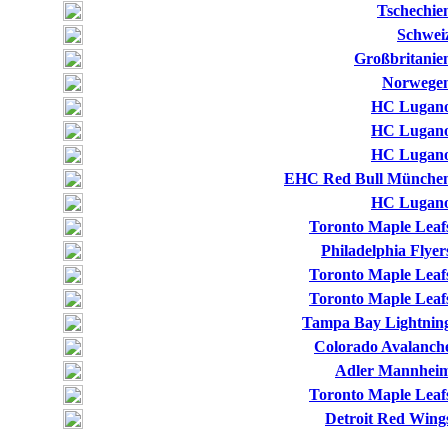
Tschechie
Schwei
Großbritanie
Norwege
HC Lugan
HC Lugan
HC Lugan
EHC Red Bull Münche
HC Lugan
Toronto Maple Leaf
Philadelphia Flyer
Toronto Maple Leaf
Toronto Maple Leaf
Tampa Bay Lightnin
Colorado Avalanch
Adler Mannhei
Toronto Maple Leaf
Detroit Red Wing