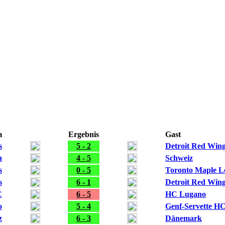
m
Ergebnis
Gast
s
5 - 2
Detroit Red Win
n
4 - 5
Schweiz
s
0 - 5
Toronto Maple L
s
6 - 1
Detroit Red Win
C
6 - 5
HC Lugano
o
5 - 4
Genf-Servette H
z
6 - 3
Dänemark