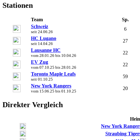
Stationen
Team
Sp.
Schweiz
6
seit 24.06.26
HC Lugano
27
seit 14.04.26
Lausanne HC
22
vom 28.01.26 bis 10.04.26
EV Zug
22
vom 07.10.25 bis 28.01.26
Toronto Maple Leafs
59
seit 01.10.25
New York Rangers
20
vom 15.06.25 bis 01.10.25
Direkter Vergleich
Hei
New York Ranger
Straubing Tiger