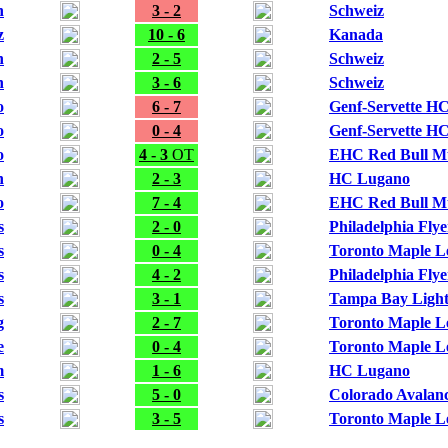
n
3 - 2
Schweiz
z
10 - 6
Kanada
n
2 - 5
Schweiz
n
3 - 6
Schweiz
o
6 - 7
Genf-Servette H
o
0 - 4
Genf-Servette H
o
4 - 3
OT
EHC Red Bull M
n
2 - 3
HC Lugano
o
7 - 4
EHC Red Bull M
s
2 - 0
Philadelphia Flye
s
0 - 4
Toronto Maple L
s
4 - 2
Philadelphia Flye
s
3 - 1
Tampa Bay Light
g
2 - 7
Toronto Maple L
e
0 - 4
Toronto Maple L
m
1 - 6
HC Lugano
s
5 - 0
Colorado Avalan
s
3 - 5
Toronto Maple L