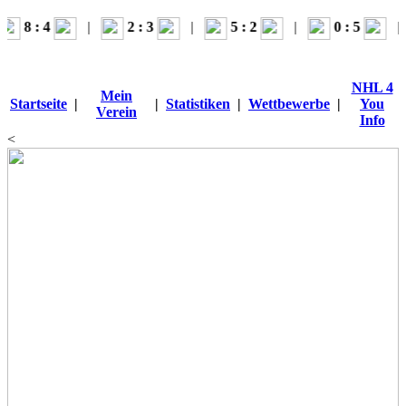
|
2 : 3
|
5 : 2
|
0 : 5
|
4 : 
NHL 4
Mein
Startseite
|
|
Statistiken
|
Wettbewerbe
|
You
Verein
Info
<