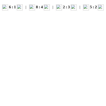
6 : 1
|
8 : 4
|
2 : 3
|
5 : 2